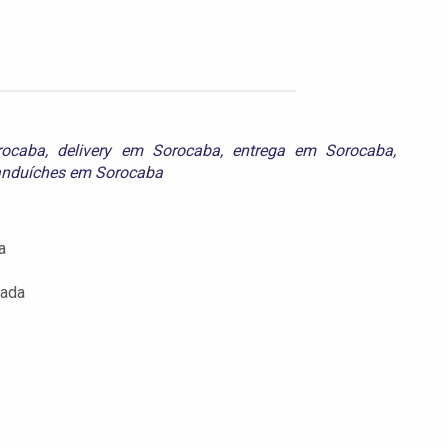
rocaba
,
delivery em Sorocaba
,
entrega em Sorocaba
,
anduíches em Sorocaba
a
nada