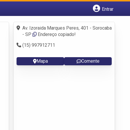
Entrar
Cadastrar empresa
Fazer login
Av. Izoraida Marques Peres, 401 - Sorocaba
Criar conta
- SP
Endereço copiado!
(15) 997912711
Mapa
Comente