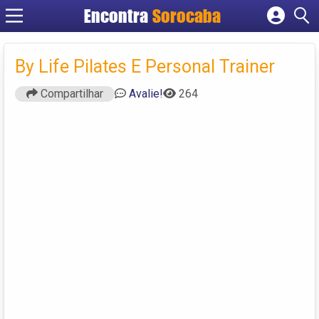
Encontra
Sorocaba
Cadastrar empresa
Fazer login
By Life Pilates E Personal Trainer
Criar conta
Compartilhar
Avalie!
264