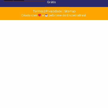
Grátis
Termos
|
Privacidade
|
Sitemap
Criado com
e
pelo time do EncontraBrasil