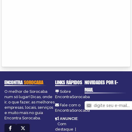
ENCONTRA
SOROCABA
LINKS RÁPIDOS
NOVIDADES POR E-
MAIL
O melhor de Sorocaba
Sobre
num só lugar! Dicas, onde
EncontraSorocaba
ir, o que fazer, as melhores
Fale com o
empresas, locais, serviços
EncontraSorocaba
e muito mais no guia
Encontra Sorocaba.
ANUNCIE
:
Com
destaque
|