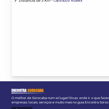
Distância de 3 Km
-
Carimbos Roalex
ENCONTRA
SOROCABA
O melhor de Sorocaba num só lugar! Dicas, onde ir, o que fazer
empresas, locais, serviços e muito mais no guia Encontra Soroc