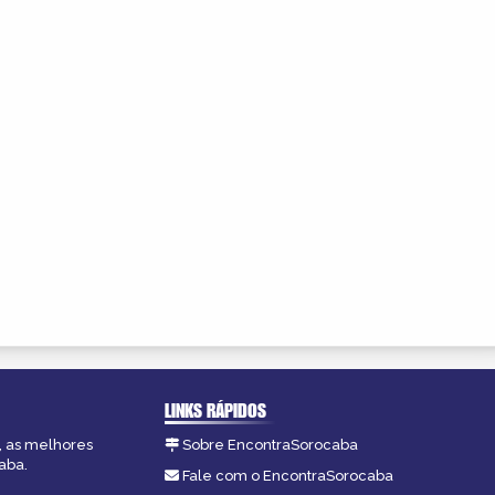
LINKS RÁPIDOS
, as melhores
Sobre EncontraSorocaba
aba.
Fale com o EncontraSorocaba