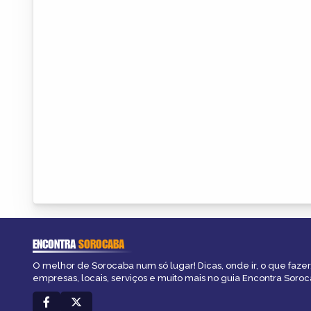
ENCONTRA
SOROCABA
O melhor de Sorocaba num só lugar! Dicas, onde ir, o que fazer
empresas, locais, serviços e muito mais no guia Encontra Soroc