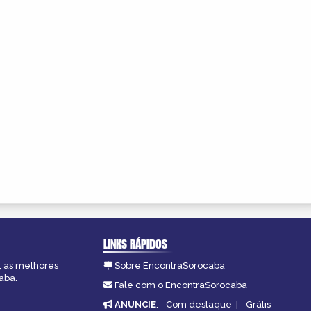
LINKS RÁPIDOS
, as melhores
Sobre EncontraSorocaba
aba.
Fale com o EncontraSorocaba
ANUNCIE
:
Com destaque
|
Grátis