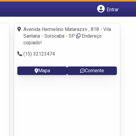
Entrar
Cadastrar empresa
Fazer login
Avenida Hermelino Matarazzo , 818 - Vila
Criar conta
Santana - Sorocaba - SP
Endereço
copiado!
(15) 32123474
Mapa
Comente