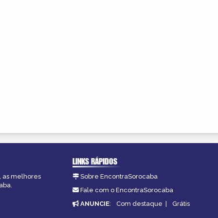
LINKS RÁPIDOS
, as melhores
Sobre EncontraSorocaba
aba.
Fale com o EncontraSorocaba
ANUNCIE
:
Com destaque
|
Grátis