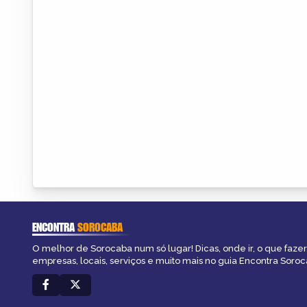
ENCONTRA
SOROCABA
O melhor de Sorocaba num só lugar! Dicas, onde ir, o que fazer
empresas, locais, serviços e muito mais no guia Encontra Soroc