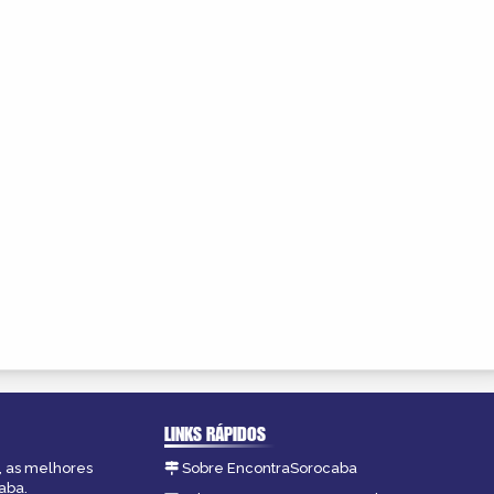
LINKS RÁPIDOS
, as melhores
Sobre EncontraSorocaba
aba.