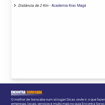
Distância de 2 Km
-
Academia Krav Magá
ENCONTRA
SOROCABA
O melhor de Sorocaba num só lugar! Dicas, onde ir, o que fazer
empresas, locais, serviços e muito mais no guia Encontra Soroc