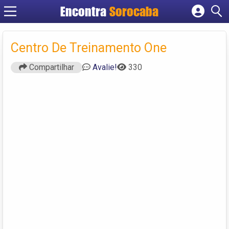
Encontra
Sorocaba
Cadastrar empresa
Fazer login
Centro De Treinamento One
Criar conta
Compartilhar
Avalie!
330