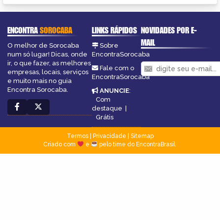
ENCONTRA
SOROCABA
LINKS RÁPIDOS
NOVIDADES POR E-
MAIL
O melhor de Sorocaba
Sobre
num só lugar! Dicas, onde
EncontraSorocaba
ir, o que fazer, as melhores
Fale com o
empresas, locais, serviços
EncontraSorocaba
e muito mais no guia
Encontra Sorocaba.
ANUNCIE
:
Com
destaque
|
Grátis
Termos
|
Privacidade
|
Sitemap
Criado com
e
pelo time do EncontraBrasil