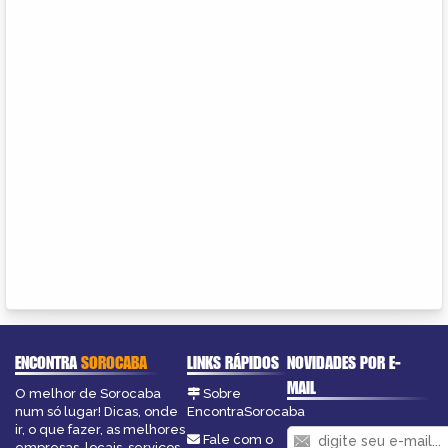
ENCONTRA
SOROCABA
LINKS RÁPIDOS
NOVIDADES POR E-
MAIL
O melhor de Sorocaba
Sobre
num só lugar! Dicas, onde
EncontraSorocaba
ir, o que fazer, as melhores
Fale com o
empresas, locais, serviços