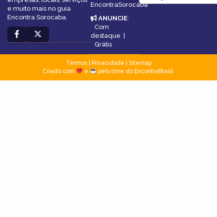
EncontraSorocaba
e muito mais no guia
Encontra Sorocaba.
ANUNCIE
:
Com
destaque
|
Grátis
Termos
|
Privacidade
|
Sitemap
Criado com
e
pelo time do EncontraBrasil