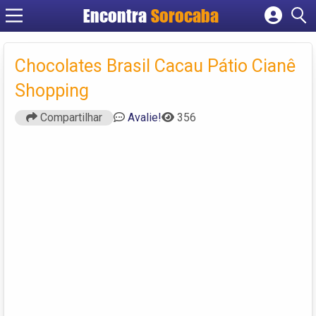
Encontra
Sorocaba
Cadastrar empresa
Fazer login
Chocolates Brasil Cacau Pátio Cianê
Criar conta
Shopping
Compartilhar
Avalie!
356