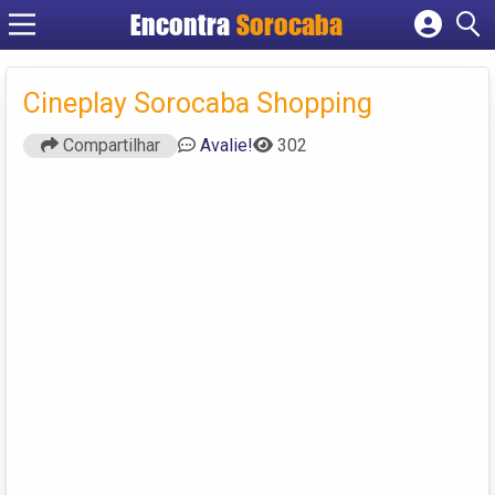
Encontra
Sorocaba
Cadastrar empresa
Fazer login
Cineplay Sorocaba Shopping
Criar conta
Compartilhar
Avalie!
302