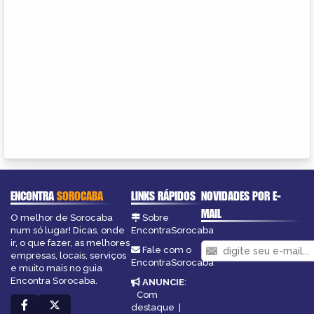
ENCONTRA
SOROCABA
LINKS RÁPIDOS
NOVIDADES POR E-
MAIL
O melhor de Sorocaba
Sobre
num só lugar! Dicas, onde
EncontraSorocaba
ir, o que fazer, as melhores
Fale com o
empresas, locais, serviços
EncontraSorocaba
e muito mais no guia
Encontra Sorocaba.
ANUNCIE
:
Com
destaque
|