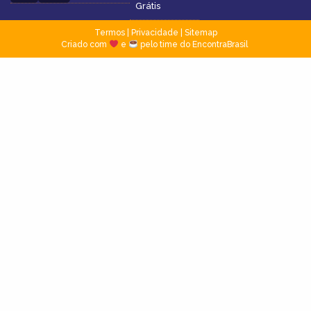
Grátis
Termos
|
Privacidade
|
Sitemap
Criado com
e
pelo time do EncontraBrasil