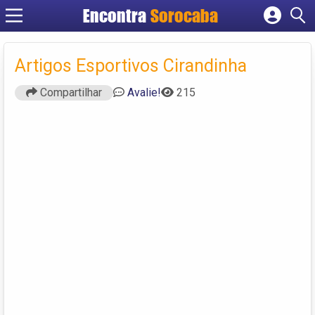
Encontra
Sorocaba
Cadastrar empresa
Fazer login
Artigos Esportivos Cirandinha
Criar conta
Compartilhar
Avalie!
215