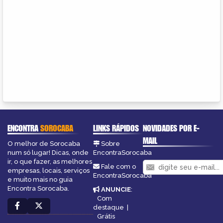
ENCONTRA
SOROCABA
LINKS RÁPIDOS
NOVIDADES POR E-
MAIL
O melhor de Sorocaba
Sobre
num só lugar! Dicas, onde
EncontraSorocaba
ir, o que fazer, as melhores
Fale com o
empresas, locais, serviços
EncontraSorocaba
e muito mais no guia
Encontra Sorocaba.
ANUNCIE
:
Com
destaque
|
Grátis