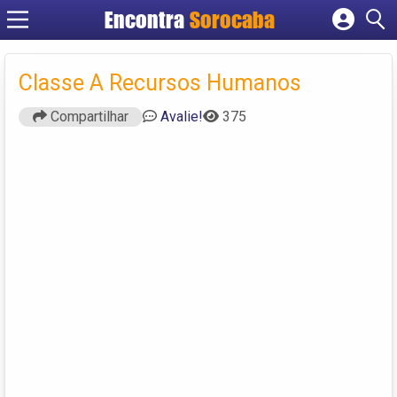
Encontra
Sorocaba
Cadastrar empresa
Fazer login
Classe A Recursos Humanos
Criar conta
Compartilhar
Avalie!
375