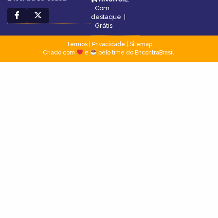
Com
destaque
|
Grátis
Termos
|
Privacidade
|
Sitemap
Criado com
e
pelo time do EncontraBrasil