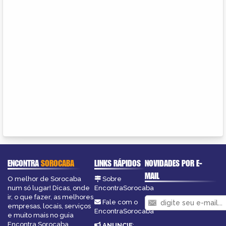
ENCONTRA
SOROCABA
LINKS RÁPIDOS
NOVIDADES POR E-
MAIL
O melhor de Sorocaba
Sobre
num só lugar! Dicas, onde
EncontraSorocaba
ir, o que fazer, as melhores
Fale com o
empresas, locais, serviços
EncontraSorocaba
e muito mais no guia
Encontra Sorocaba.
ANUNCIE
: