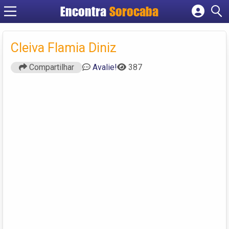
Encontra
Sorocaba
Cadastrar empresa
Fazer login
Cleiva Flamia Diniz
Criar conta
Compartilhar
Avalie!
387