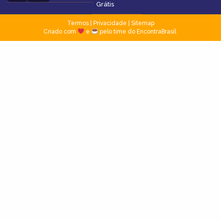
Grátis
Termos
|
Privacidade
|
Sitemap
Criado com
e
pelo time do EncontraBrasil