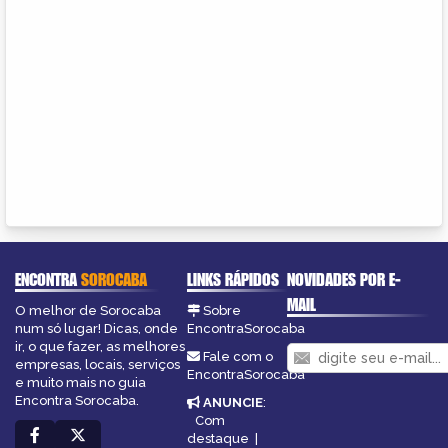
ENCONTRA
SOROCABA
LINKS RÁPIDOS
NOVIDADES POR E-
MAIL
O melhor de Sorocaba
Sobre
num só lugar! Dicas, onde
EncontraSorocaba
ir, o que fazer, as melhores
Fale com o
empresas, locais, serviços
EncontraSorocaba
e muito mais no guia
Encontra Sorocaba.
ANUNCIE
:
Com
destaque
|