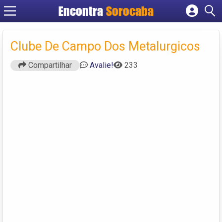
Encontra
Sorocaba
Cadastrar empresa
Fazer login
Clube De Campo Dos Metalurgicos
Criar conta
Compartilhar
Avalie!
233