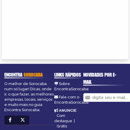
ENCONTRA
SOROCABA
LINKS RÁPIDOS
NOVIDADES POR E-
MAIL
O melhor de Sorocaba
Sobre
num só lugar! Dicas, onde
EncontraSorocaba
ir, o que fazer, as melhores
Fale com o
empresas, locais, serviços
EncontraSorocaba
e muito mais no guia
Encontra Sorocaba.
ANUNCIE
:
Com
destaque
|
Grátis