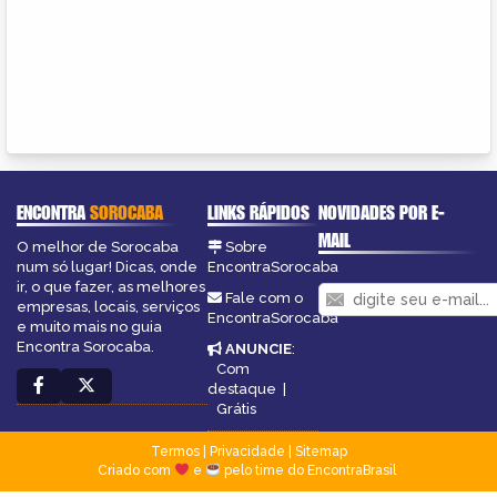
ENCONTRA
SOROCABA
LINKS RÁPIDOS
NOVIDADES POR E-
MAIL
O melhor de Sorocaba
Sobre
num só lugar! Dicas, onde
EncontraSorocaba
ir, o que fazer, as melhores
Fale com o
empresas, locais, serviços
EncontraSorocaba
e muito mais no guia
Encontra Sorocaba.
ANUNCIE
:
Com
destaque
|
Grátis
Termos
|
Privacidade
|
Sitemap
Criado com
e
pelo time do EncontraBrasil