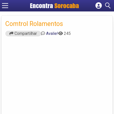
Encontra
Sorocaba
Cadastrar empresa
Fazer login
Comtrol Rolamentos
Criar conta
Compartilhar
Avalie!
245