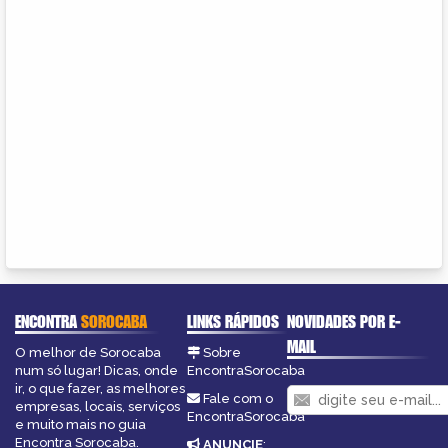
ENCONTRA
SOROCABA
LINKS RÁPIDOS
NOVIDADES POR E-
MAIL
O melhor de Sorocaba
Sobre
num só lugar! Dicas, onde
EncontraSorocaba
ir, o que fazer, as melhores
Fale com o
empresas, locais, serviços
EncontraSorocaba
e muito mais no guia
Encontra Sorocaba.
ANUNCIE
: