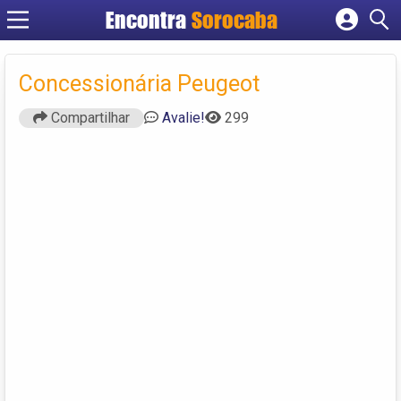
Encontra
Sorocaba
Cadastrar empresa
Fazer login
Concessionária Peugeot
Criar conta
Compartilhar
Avalie!
299