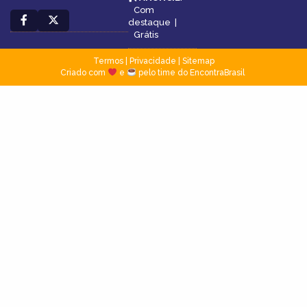
Com
destaque
|
Grátis
Termos
|
Privacidade
|
Sitemap
Criado com
e
pelo time do EncontraBrasil