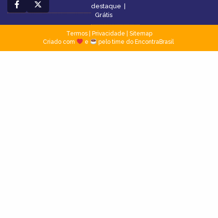
destaque
|
Grátis
Termos
|
Privacidade
|
Sitemap
Criado com
e
pelo time do EncontraBrasil