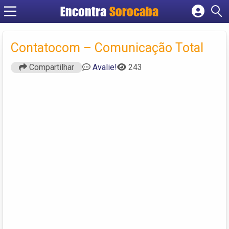
Encontra
Sorocaba
Cadastrar empresa
Fazer login
Contatocom – Comunicação Total
Criar conta
Compartilhar
Avalie!
243