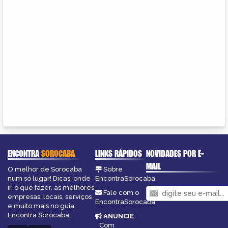
ENCONTRA
SOROCABA
LINKS RÁPIDOS
NOVIDADES POR E-
MAIL
O melhor de Sorocaba
Sobre
num só lugar! Dicas, onde
EncontraSorocaba
ir, o que fazer, as melhores
Fale com o
empresas, locais, serviços
EncontraSorocaba
e muito mais no guia
Encontra Sorocaba.
ANUNCIE
:
Com