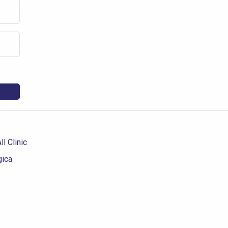
l Clinic
gica