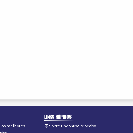
LINKS RÁPIDOS
, as melhores
Sobre EncontraSorocaba
aba.