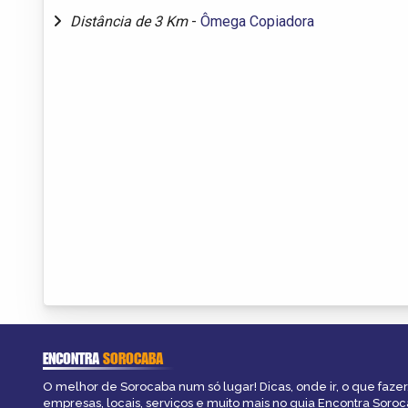
Distância de 3 Km
-
Ômega Copiadora
ENCONTRA
SOROCABA
O melhor de Sorocaba num só lugar! Dicas, onde ir, o que fazer
empresas, locais, serviços e muito mais no guia Encontra Soroc