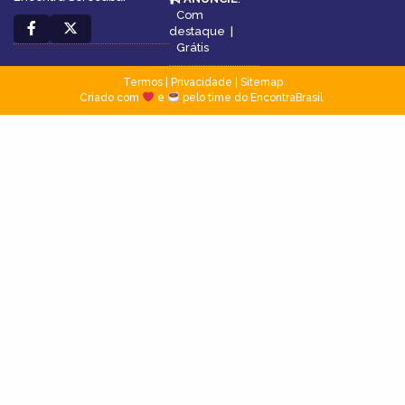
Com
destaque
|
Grátis
Termos
|
Privacidade
|
Sitemap
Criado com
e
pelo time do EncontraBrasil