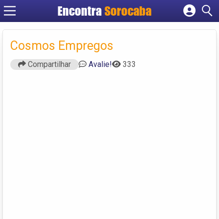
Encontra
Sorocaba
Cadastrar empresa
Fazer login
Cosmos Empregos
Criar conta
Compartilhar
Avalie!
333