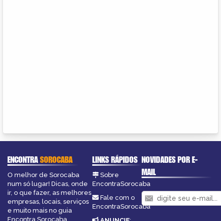
ENCONTRA
SOROCABA
LINKS RÁPIDOS
NOVIDADES POR E-
MAIL
O melhor de Sorocaba
Sobre
num só lugar! Dicas, onde
EncontraSorocaba
ir, o que fazer, as melhores
Fale com o
empresas, locais, serviços
EncontraSorocaba
e muito mais no guia
Encontra Sorocaba.
ANUNCIE
: