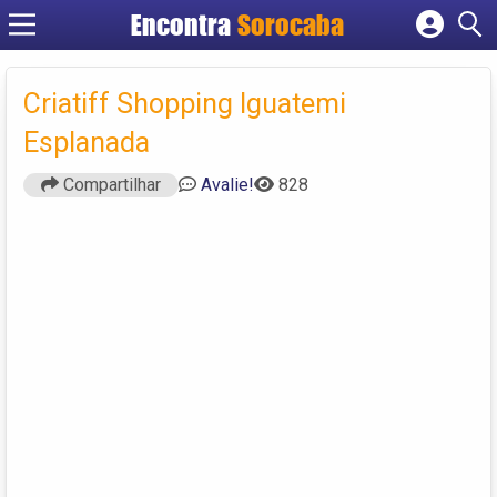
Encontra
Sorocaba
Cadastrar empresa
Fazer login
Criatiff Shopping Iguatemi
Criar conta
Esplanada
Compartilhar
Avalie!
828