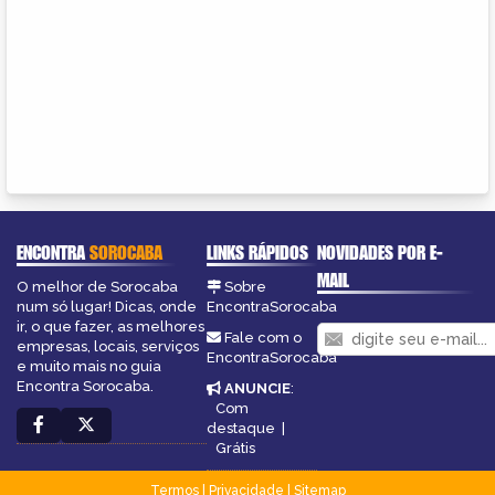
ENCONTRA
SOROCABA
LINKS RÁPIDOS
NOVIDADES POR E-
MAIL
O melhor de Sorocaba
Sobre
num só lugar! Dicas, onde
EncontraSorocaba
ir, o que fazer, as melhores
Fale com o
empresas, locais, serviços
EncontraSorocaba
e muito mais no guia
Encontra Sorocaba.
ANUNCIE
:
Com
destaque
|
Grátis
Termos
|
Privacidade
|
Sitemap