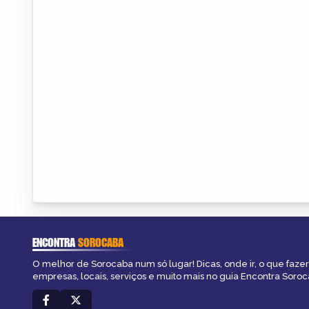
ENCONTRA
SOROCABA
O melhor de Sorocaba num só lugar! Dicas, onde ir, o que fazer
empresas, locais, serviços e muito mais no guia Encontra Soroc