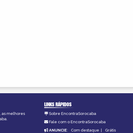
LINKS RÁPIDOS
, as melhores
Sobre EncontraSorocaba
aba.
Fale com o EncontraSorocaba
ANUNCIE
:
Com destaque
|
Grátis