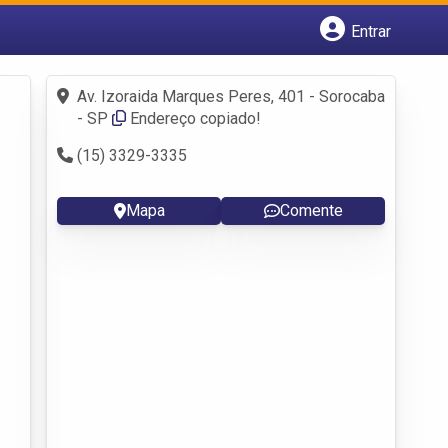
Entrar
Cadastrar empresa
Fazer login
Av. Izoraida Marques Peres, 401 - Sorocaba
Criar conta
- SP
Endereço copiado!
(15) 3329-3335
Mapa
Comente