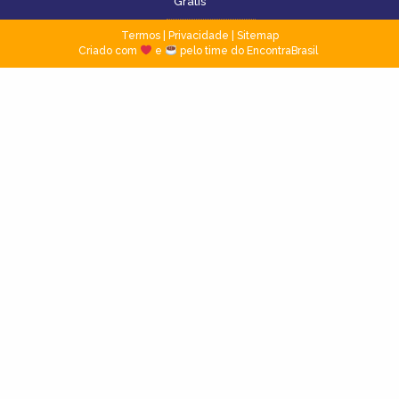
Grátis
Termos
|
Privacidade
|
Sitemap
Criado com
e
pelo time do EncontraBrasil