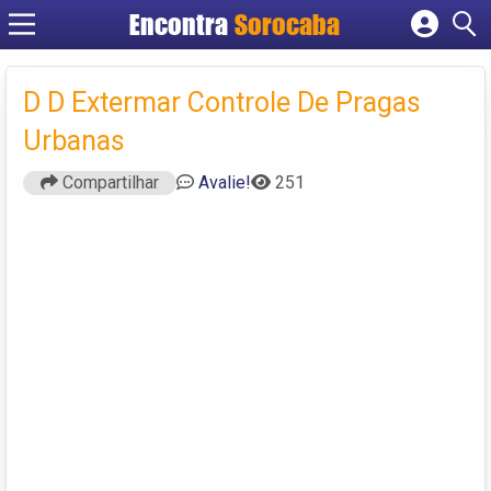
Encontra
Sorocaba
Cadastrar empresa
Fazer login
D D Extermar Controle De Pragas
Criar conta
Urbanas
Compartilhar
Avalie!
251