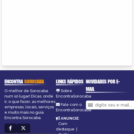
ENCONTRA
SOROCABA
LINKS RÁPIDOS
NOVIDADES POR E-
MAIL
O melhor de Sorocaba
Sobre
num só lugar! Dicas, onde
EncontraSorocaba
ir, o que fazer, as melhores
Fale com o
empresas, locais, serviços
EncontraSorocaba
e muito mais no guia
Encontra Sorocaba.
ANUNCIE
:
Com
destaque
|