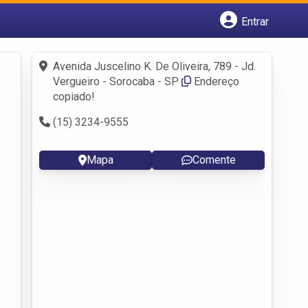
Entrar
Cadastrar empresa
Fazer login
Avenida Juscelino K. De Oliveira, 789 - Jd.
Criar conta
Vergueiro - Sorocaba - SP
Endereço
copiado!
(15) 3234-9555
Mapa
Comente