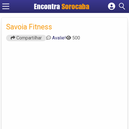
Encontra
Sorocaba
Cadastrar empresa
Fazer login
Savoia Fitness
Criar conta
Compartilhar
Avalie!
500