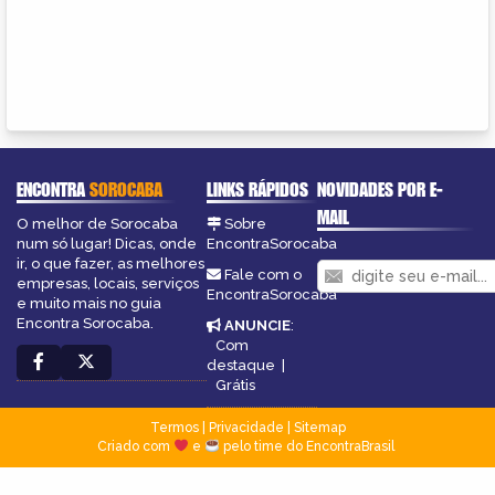
ENCONTRA
SOROCABA
LINKS RÁPIDOS
NOVIDADES POR E-
MAIL
O melhor de Sorocaba
Sobre
num só lugar! Dicas, onde
EncontraSorocaba
ir, o que fazer, as melhores
Fale com o
empresas, locais, serviços
EncontraSorocaba
e muito mais no guia
Encontra Sorocaba.
ANUNCIE
:
Com
destaque
|
Grátis
Termos
|
Privacidade
|
Sitemap
Criado com
e
pelo time do EncontraBrasil