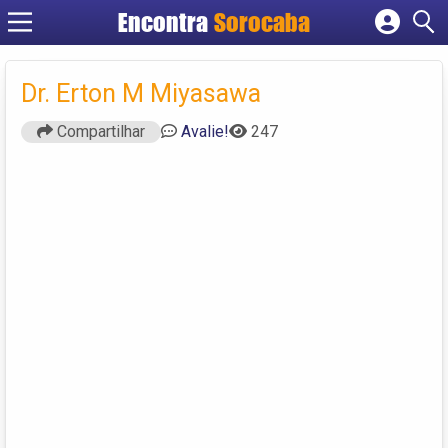
Encontra
Sorocaba
Cadastrar empresa
Fazer login
Dr. Erton M Miyasawa
Criar conta
Compartilhar
Avalie!
247