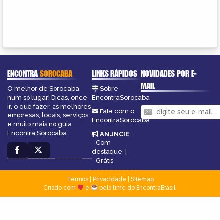
ENCONTRA
SOROCABA
LINKS RÁPIDOS
NOVIDADES POR E-
MAIL
O melhor de Sorocaba
Sobre
num só lugar! Dicas, onde
EncontraSorocaba
ir, o que fazer, as melhores
Fale com o
empresas, locais, serviços
EncontraSorocaba
e muito mais no guia
Encontra Sorocaba.
ANUNCIE
:
Com
destaque
|
Grátis
Termos
|
Privacidade
|
Sitemap
Criado com
e
pelo time do EncontraBrasil