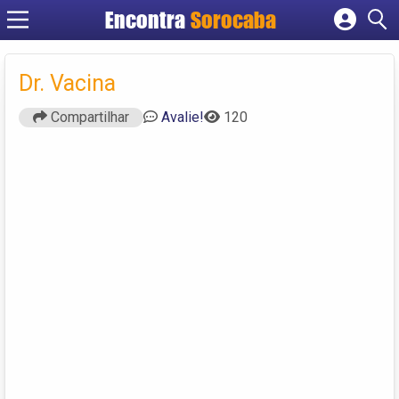
Encontra
Sorocaba
Cadastrar empresa
Fazer login
Dr. Vacina
Criar conta
Compartilhar
Avalie!
120