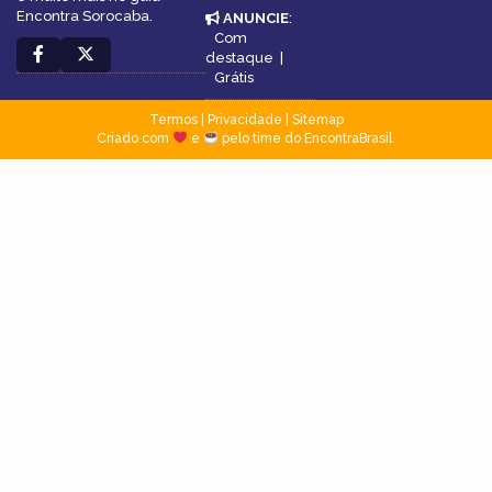
Encontra Sorocaba.
ANUNCIE
:
Com
destaque
|
Grátis
Termos
|
Privacidade
|
Sitemap
Criado com
e
pelo time do EncontraBrasil