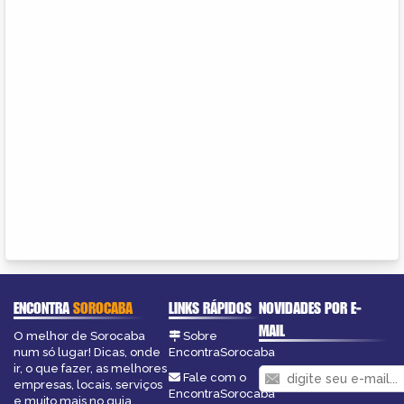
ENCONTRA
SOROCABA
LINKS RÁPIDOS
NOVIDADES POR E-
MAIL
O melhor de Sorocaba
Sobre
num só lugar! Dicas, onde
EncontraSorocaba
ir, o que fazer, as melhores
Fale com o
empresas, locais, serviços
EncontraSorocaba
e muito mais no guia