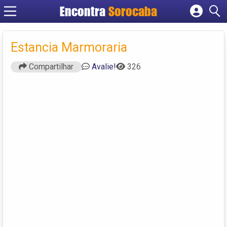
Encontra
Sorocaba
Cadastrar empresa
Fazer login
Estancia Marmoraria
Criar conta
Compartilhar
Avalie!
326