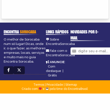
ENCONTRA
SOROCABA
LINKS RÁPIDOS
NOVIDADES POR E-
MAIL
O melhor de Sorocaba
Sobre
num só lugar! Dicas, onde
EncontraSorocaba
ir, o que fazer, as melhores
Fale com o
empresas, locais, serviços
EncontraSorocaba
e muito mais no guia
Encontra Sorocaba.
ANUNCIE
:
Com
destaque
|
Grátis
Termos
|
Privacidade
|
Sitemap
Criado com
e
pelo time do EncontraBrasil