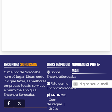
ENCONTRA
SOROCABA
LINKS RÁPIDOS
NOVIDADES POR E-
MAIL
O melhor de Sorocaba
Sobre
num só lugar! Dicas, onde
EncontraSorocaba
ir, o que fazer, as melhores
Fale com o
empresas, locais, serviços
EncontraSorocaba
e muito mais no guia
Encontra Sorocaba.
ANUNCIE
:
Com
destaque
|
Grátis