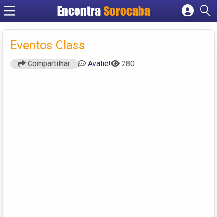
Encontra
Sorocaba
Cadastrar empresa
Fazer login
Eventos Class
Criar conta
Compartilhar
Avalie!
280