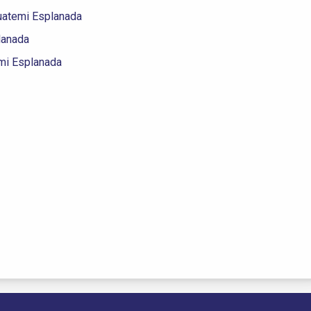
uatemi Esplanada
lanada
mi Esplanada