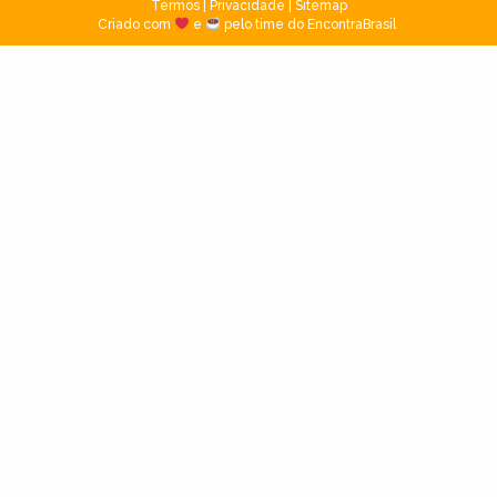
Termos
|
Privacidade
|
Sitemap
Criado com
e
pelo time do EncontraBrasil