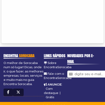
ENCONTRA
SOROCABA
LINKS RÁPIDOS
NOVIDADES POR E-
MAIL
O melhor de Sorocaba
Sobre
num só lugar! Dicas, onde
EncontraSorocaba
ir, o que fazer, as melhores
Fale com o
empresas, locais, serviços
EncontraSorocaba
e muito mais no guia
Encontra Sorocaba.
ANUNCIE
:
Com
destaque
|
Grátis