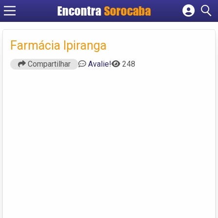
Encontra
Sorocaba
Cadastrar empresa
Fazer login
Farmácia Ipiranga
Criar conta
Compartilhar
Avalie!
248