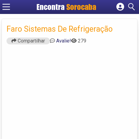
Encontra
Sorocaba
Cadastrar empresa
Fazer login
Faro Sistemas De Refrigeração
Criar conta
Compartilhar
Avalie!
279