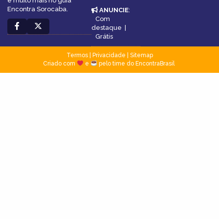
e muito mais no guia
Encontra Sorocaba.
ANUNCIE
:
Com
destaque
|
Grátis
Termos
|
Privacidade
|
Sitemap
Criado com
e
pelo time do EncontraBrasil