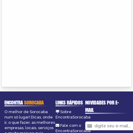
ENCONTRA
SOROCABA
LINKS RÁPIDOS
NOVIDADES POR E-
MAIL
O melhor de Sorocaba
Sobre
num só lugar! Dicas, onde
EncontraSorocaba
ir, o que fazer, as melhores
Fale com o
empresas, locais, serviços
EncontraSorocaba