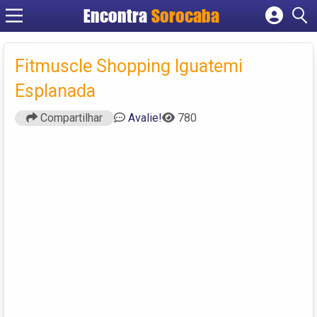
Encontra
Sorocaba
Cadastrar empresa
Fazer login
Fitmuscle Shopping Iguatemi
Criar conta
Esplanada
Compartilhar
Avalie!
780