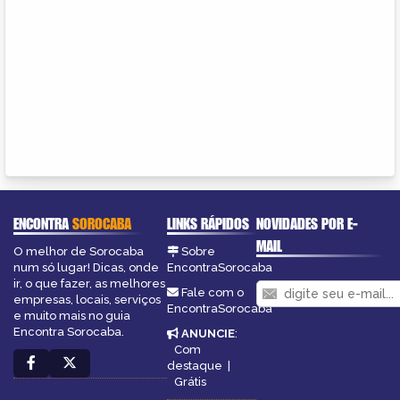
ENCONTRA
SOROCABA
LINKS RÁPIDOS
NOVIDADES POR E-
MAIL
O melhor de Sorocaba
Sobre
num só lugar! Dicas, onde
EncontraSorocaba
ir, o que fazer, as melhores
Fale com o
empresas, locais, serviços
EncontraSorocaba
e muito mais no guia
Encontra Sorocaba.
ANUNCIE
:
Com
destaque
|
Grátis