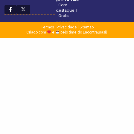
Com
destaque
|
Grátis
Termos
|
Privacidade
|
Sitemap
Criado com
e
pelo time do EncontraBrasil