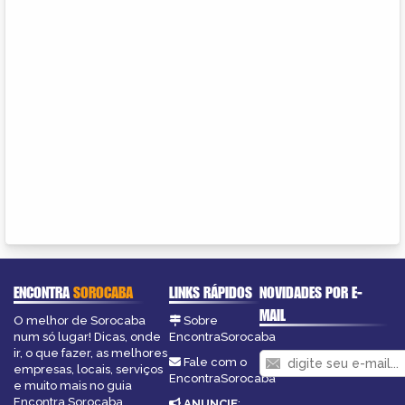
ENCONTRA
SOROCABA
LINKS RÁPIDOS
NOVIDADES POR E-
MAIL
O melhor de Sorocaba
Sobre
num só lugar! Dicas, onde
EncontraSorocaba
ir, o que fazer, as melhores
Fale com o
empresas, locais, serviços
EncontraSorocaba
e muito mais no guia
Encontra Sorocaba.
ANUNCIE
: