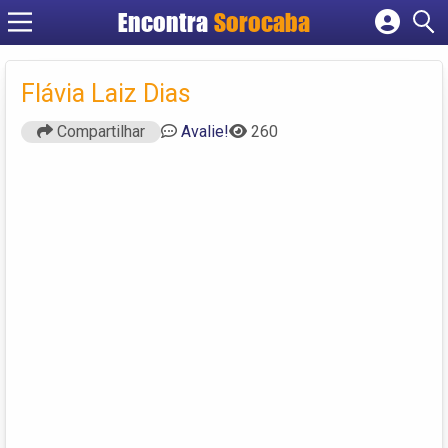
Encontra
Sorocaba
Cadastrar empresa
Fazer login
Flávia Laiz Dias
Criar conta
Compartilhar
Avalie!
260