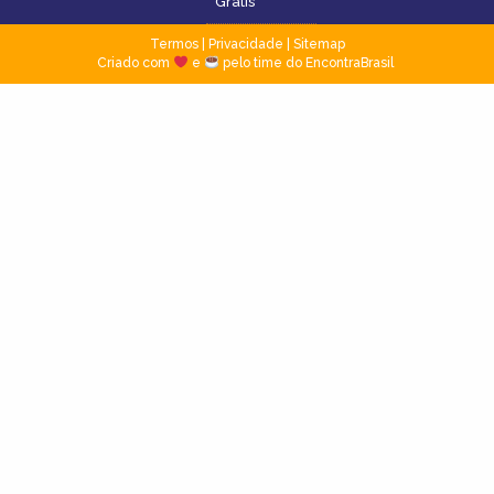
Grátis
Termos
|
Privacidade
|
Sitemap
Criado com
e
pelo time do EncontraBrasil