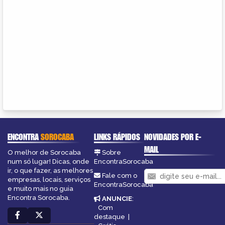
ENCONTRA
SOROCABA
LINKS RÁPIDOS
NOVIDADES POR E-
MAIL
O melhor de Sorocaba
Sobre
num só lugar! Dicas, onde
EncontraSorocaba
ir, o que fazer, as melhores
Fale com o
empresas, locais, serviços
EncontraSorocaba
e muito mais no guia
Encontra Sorocaba.
ANUNCIE
:
Com
destaque
|