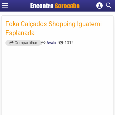
Encontra
Sorocaba
Cadastrar empresa
Fazer login
Foka Calçados Shopping Iguatemi
Criar conta
Esplanada
Compartilhar
Avalie!
1012