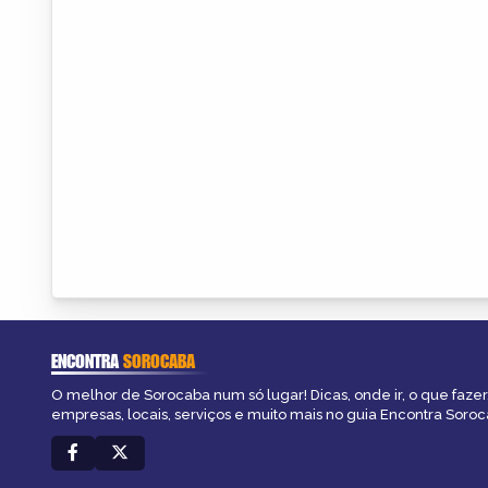
ENCONTRA
SOROCABA
O melhor de Sorocaba num só lugar! Dicas, onde ir, o que fazer
empresas, locais, serviços e muito mais no guia Encontra Soroc