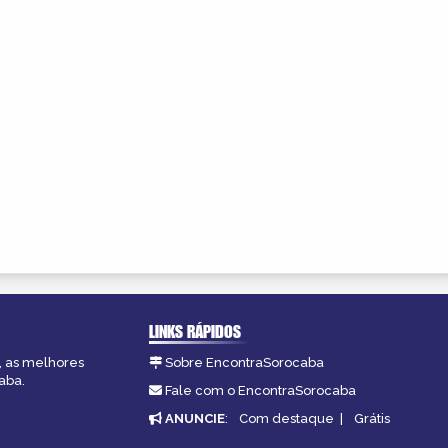
LINKS RÁPIDOS
, as melhores
Sobre EncontraSorocaba
aba.
Fale com o EncontraSorocaba
ANUNCIE
:
Com destaque
|
Grátis