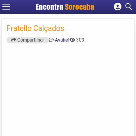
Encontra
Sorocaba
Cadastrar empresa
Fazer login
Fratello Calçados
Criar conta
Compartilhar
Avalie!
303