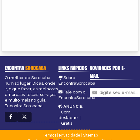
ENCONTRA
SOROCABA
LINKS RÁPIDOS
NOVIDADES POR E-
MAIL
O melhor de Sorocaba
Sobre
num só lugar! Dicas, onde
EncontraSorocaba
ir, o que fazer, as melhores
Fale com o
empresas, locais, serviços
EncontraSorocaba
e muito mais no guia
Encontra Sorocaba.
ANUNCIE
:
Com
destaque
|
Grátis
Termos
|
Privacidade
|
Sitemap