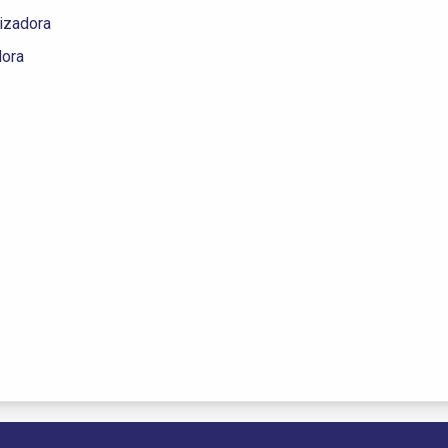
izadora
dora