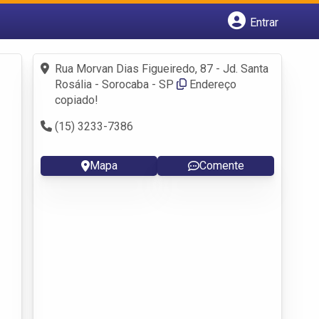
Entrar
Cadastrar empresa
Fazer login
Rua Morvan Dias Figueiredo, 87 - Jd. Santa
Criar conta
Rosália - Sorocaba - SP
Endereço
copiado!
(15) 3233-7386
Mapa
Comente