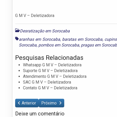
G M V – Deletizadora
Desratização em Sorocaba
aranhas em Sorocaba
,
baratas em Sorocaba
,
cupin
Sorocaba
,
pombos em Sorocaba
,
pragas em Soroca
Pesquisas Relacionadas
Whatsapp G M V – Deletizadora
Suporte G M V – Deletizadora
Atendimento G M V – Deletizadora
SAC G M V – Deletizadora
Contato G M V – Deletizadora
Anterior
Próximo
Deixe um comentário