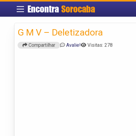
Encontra
Sorocaba
G M V – Deletizadora
Compartilhar
Avalie!
Visitas: 278