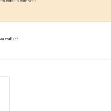
 em contato com vcs?
 ou watts??