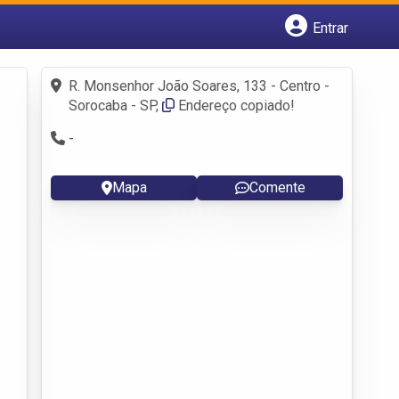
Entrar
Cadastrar empresa
Fazer login
R. Monsenhor João Soares, 133 - Centro -
Criar conta
Sorocaba - SP,
Endereço copiado!
-
Mapa
Comente