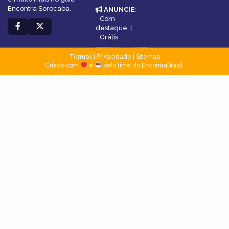
Encontra Sorocaba.
ANUNCIE
:
Com
destaque
|
Grátis
Termos
|
Privacidade
|
Sitemap
Criado com
e
pelo time do EncontraBrasil