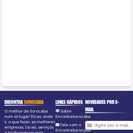
ENCONTRA
SOROCABA
LINKS RÁPIDOS
NOVIDADES POR E-
MAIL
O melhor de Sorocaba
Sobre
num só lugar! Dicas, onde
EncontraSorocaba
ir, o que fazer, as melhores
Fale com o
empresas, locais, serviços
EncontraSorocaba
e muito mais no guia