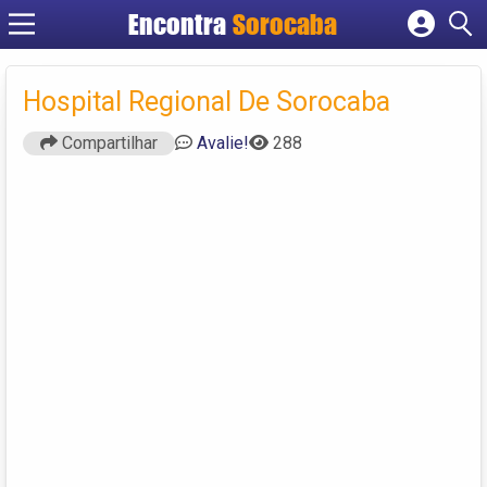
Encontra
Sorocaba
Cadastrar empresa
Fazer login
Hospital Regional De Sorocaba
Criar conta
Compartilhar
Avalie!
288