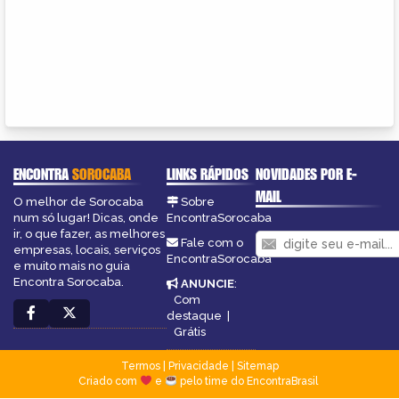
ENCONTRA
SOROCABA
LINKS RÁPIDOS
NOVIDADES POR E-
MAIL
O melhor de Sorocaba
Sobre
num só lugar! Dicas, onde
EncontraSorocaba
ir, o que fazer, as melhores
Fale com o
empresas, locais, serviços
EncontraSorocaba
e muito mais no guia
Encontra Sorocaba.
ANUNCIE
:
Com
destaque
|
Grátis
Termos
|
Privacidade
|
Sitemap
Criado com
e
pelo time do EncontraBrasil