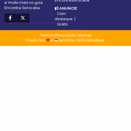
EncontraSorocaba
e muito mais no guia
Encontra Sorocaba.
ANUNCIE
:
Com
destaque
|
Grátis
Termos
|
Privacidade
|
Sitemap
Criado com
e
pelo time do EncontraBrasil