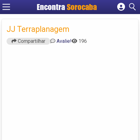
Encontra
Sorocaba
Cadastrar empresa
Fazer login
JJ Terraplanagem
Criar conta
Compartilhar
Avalie!
196