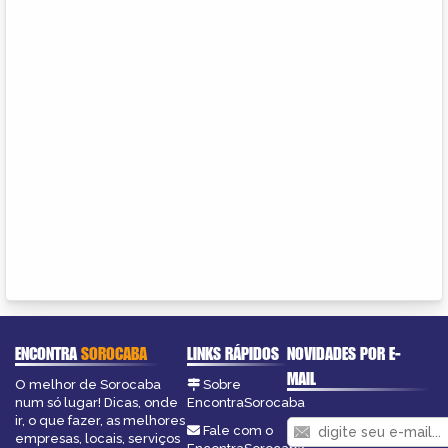
ENCONTRA
SOROCABA
LINKS RÁPIDOS
NOVIDADES POR E-
MAIL
O melhor de Sorocaba
Sobre
num só lugar! Dicas, onde
EncontraSorocaba
ir, o que fazer, as melhores
Fale com o
empresas, locais, serviços