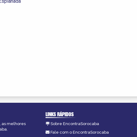
Esplanada
LINKS RÁPIDOS
, as melhores
Sobre EncontraSorocaba
aba.
Fale com o EncontraSorocaba