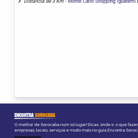
Distância de 3 Km
-
Monte Carlo Shopping Iguatemi 
ENCONTRA
SOROCABA
O melhor de Sorocaba num só lugar! Dicas, onde ir, o que fazer
empresas, locais, serviços e muito mais no guia Encontra Soroc