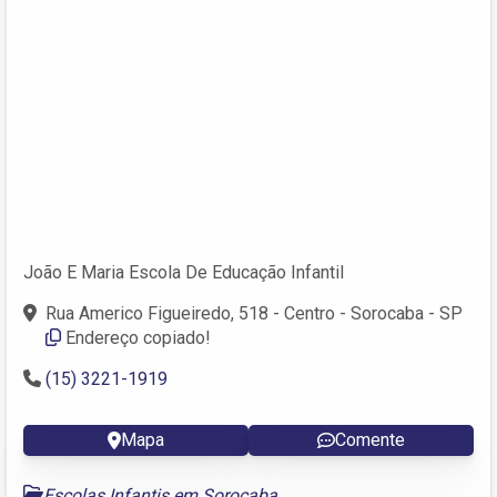
João E Maria Escola De Educação Infantil
Rua Americo Figueiredo, 518 - Centro - Sorocaba - SP
Endereço copiado!
(15) 3221-1919
Mapa
Comente
Escolas Infantis em Sorocaba