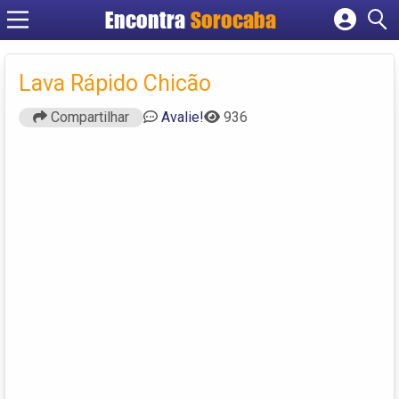
Encontra
Sorocaba
Cadastrar empresa
Fazer login
Lava Rápido Chicão
Criar conta
Compartilhar
Avalie!
936