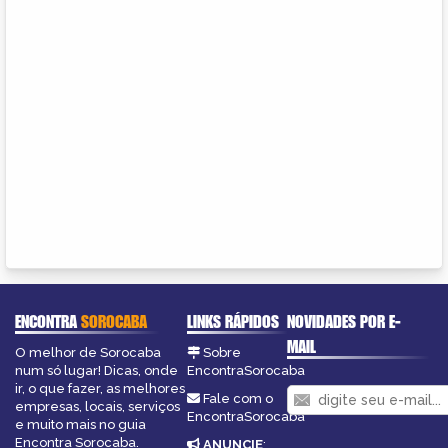
ENCONTRA
SOROCABA
LINKS RÁPIDOS
NOVIDADES POR E-
MAIL
O melhor de Sorocaba
Sobre
num só lugar! Dicas, onde
EncontraSorocaba
ir, o que fazer, as melhores
Fale com o
empresas, locais, serviços
EncontraSorocaba
e muito mais no guia
Encontra Sorocaba.
ANUNCIE
: