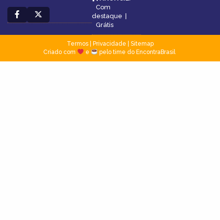
Com
destaque
|
Grátis
Termos
|
Privacidade
|
Sitemap
Criado com
e
pelo time do EncontraBrasil