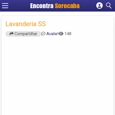
Encontra
Sorocaba
Cadastrar empresa
Fazer login
Lavanderia SS
Criar conta
Compartilhar
Avalie!
148