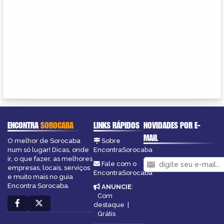
ENCONTRA
SOROCABA
LINKS RÁPIDOS
NOVIDADES POR E-
MAIL
O melhor de Sorocaba
Sobre
num só lugar! Dicas, onde
EncontraSorocaba
ir, o que fazer, as melhores
Fale com o
empresas, locais, serviços
EncontraSorocaba
e muito mais no guia
Encontra Sorocaba.
ANUNCIE
:
Com
destaque
|
Grátis