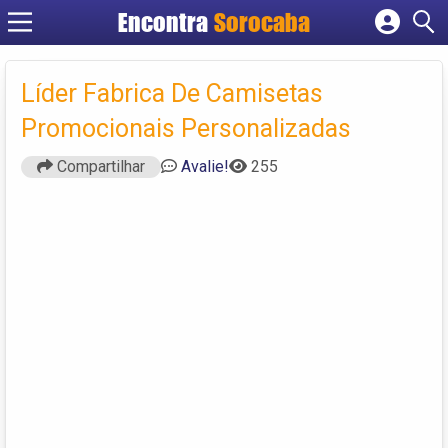
Encontra
Sorocaba
Cadastrar empresa
Fazer login
Líder Fabrica De Camisetas
Criar conta
Promocionais Personalizadas
Compartilhar
Avalie!
255