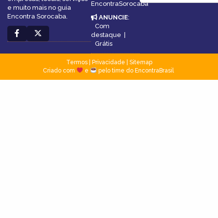
EncontraSorocaba
e muito mais no guia
Encontra Sorocaba.
ANUNCIE
:
Com
destaque
|
Grátis
Termos
|
Privacidade
|
Sitemap
Criado com
e
pelo time do EncontraBrasil