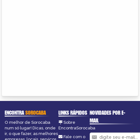
ENCONTRA
SOROCABA
LINKS RÁPIDOS
NOVIDADES POR E-
MAIL
O melhor de Sorocaba
Sobre
num só lugar! Dicas, onde
EncontraSorocaba
ir, o que fazer, as melhores
Fale com o
empresas, locais, serviços