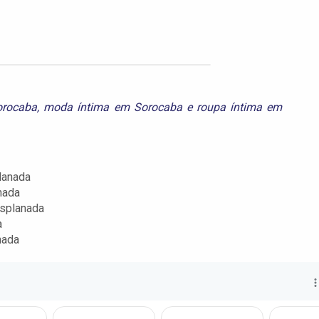
orocaba
,
moda íntima em Sorocaba
e
roupa íntima em
lanada
nada
Esplanada
a
nada