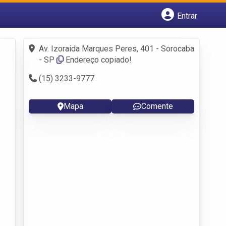
Entrar
Cadastrar empresa
Fazer login
Av. Izoraida Marques Peres, 401 - Sorocaba
Criar conta
- SP
Endereço copiado!
(15) 3233-9777
Mapa
Comente