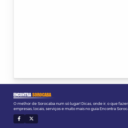
ENCONTRA
SOROCABA
O melhor de Sorocaba num só lugar! Dicas, onde ir, o que fazer
empresas, locais, serviços e muito mais no guia Encontra Soroc