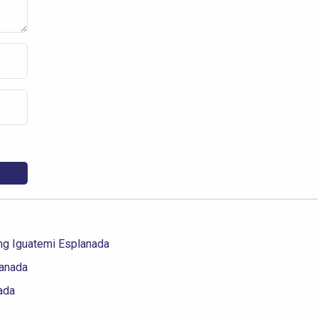
ng Iguatemi Esplanada
lanada
ada