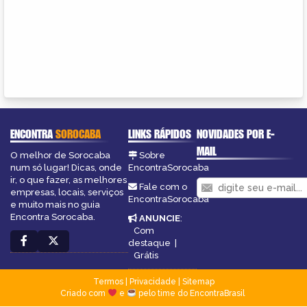
ENCONTRA
SOROCABA
LINKS RÁPIDOS
NOVIDADES POR E-
MAIL
O melhor de Sorocaba
Sobre
num só lugar! Dicas, onde
EncontraSorocaba
ir, o que fazer, as melhores
Fale com o
empresas, locais, serviços
EncontraSorocaba
e muito mais no guia
Encontra Sorocaba.
ANUNCIE
:
Com
destaque
|
Grátis
Termos
|
Privacidade
|
Sitemap
Criado com
e
pelo time do EncontraBrasil