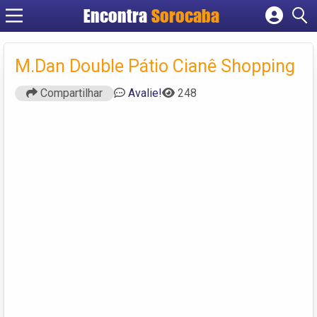
Encontra
Sorocaba
Cadastrar empresa
Fazer login
M.Dan Double Pátio Cianê Shopping
Criar conta
Compartilhar
Avalie!
248