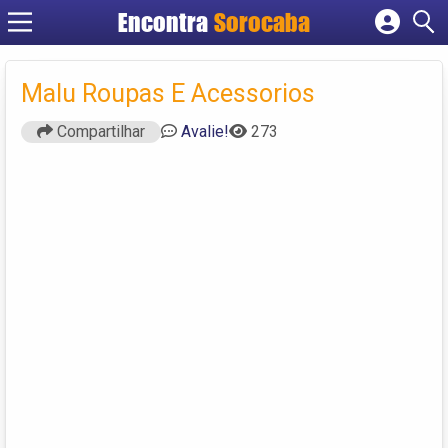
Encontra
Sorocaba
Cadastrar empresa
Fazer login
Malu Roupas E Acessorios
Criar conta
Compartilhar
Avalie!
273