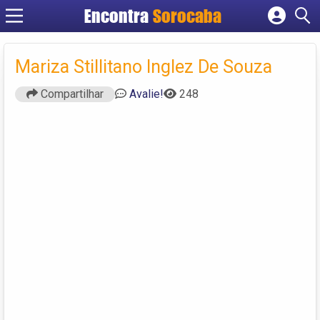
Encontra
Sorocaba
Cadastrar empresa
Fazer login
Mariza Stillitano Inglez De Souza
Criar conta
Compartilhar
Avalie!
248